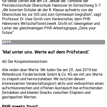
für beide Seiten war am 24. Januar die Turnhalle der
Pestalozzischule Oberschule Hannover im Eisteichweg 5-7.
„Wir konnten Schüler ab der 8. Klasse aufwärts von der
Oberschule bis zur IGS und zum Gymnasium begrüßen“, sagt
Professor Dr. Uwe Groth vom Veranstalter, dem PHR
Hannovers Wirtschaftsnetzwerk. Groth ist Ideengeber und
Leiter der gleichnamigen PHR-Arbeitsgruppe „Date your
future“.
2019
‘Mal unter uns. Werte auf dem Prüfstand.’
AG Die Kooperationslotsen
Alle reden über Werte. Wir luden Sie am 20. Juni 2019 bei
Willenbrock Fördertechnik GmbH & Co. KG ein mit uns Werte
zu stapeln und hervorzuheben. Wir nutzten diesen
interessanten Veranstaltungsort aktiv und verbrachten einen
aufschlussreichen und offenen Austausch bei erfrischenden
Getränken und kleinen Snacks zwischen Staplern und
gestapelten Werten.
PHR meets Sport