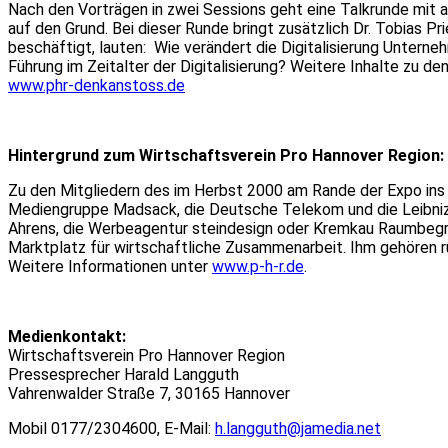
Nach den Vorträgen in zwei Sessions geht eine Talkrunde mit 
auf den Grund. Bei dieser Runde bringt zusätzlich Dr. Tobias P
beschäftigt, lauten: Wie verändert die Digitalisierung Untern
Führung im Zeitalter der Digitalisierung? Weitere Inhalte zu d
www.phr-denkanstoss.de
Hintergrund zum Wirtschaftsverein Pro Hannover Region:
Zu den Mitgliedern des im Herbst 2000 am Rande der Expo in
Mediengruppe Madsack, die Deutsche Telekom und die Leibniz
Ahrens, die Werbeagentur steindesign oder Kremkau Raumbegrü
Marktplatz für wirtschaftliche Zusammenarbeit. Ihm gehören ru
Weitere Informationen unter
www.p-h-r.de
.
Medienk
ontakt:
Wirtschaftsverein Pro Hannover Region
Pressesprecher Harald Langguth
Vahrenwalder Straße 7, 30165 Hannover
Mobil 0177/2304600, E-Mail:
h.langguth@jamedia.net