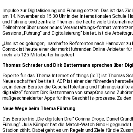
Impulse zur Digitalisierung und Führung setzen: Das ist das 
am 14. November ab 15.30 Uhr in der Internationalen Schule Ha
und Führung sind zentrale Themen, die heute viele Unterneh
Teilnehmer über unser neues Veranstaltungs-format vernetzen“, 
Sessions „Führung“ und Digitalisierung“ bietet, ist die Arbeit
„Uns ist es gelungen, namhafte Referenten nach Hannover zu 
Connox ist heute einer der marktführenden Online-Anbieter 
mehr als 125 Mitarbeiter hingelegt.
Thomas Schrader und Dirk Battermann sprechen über Digi
Experte für das Thema Internet of things (IoT) ist Thomas Sc
Neues schaffen“ betitelt. ACP ist einer der führenden herste
an, in denen Berater die Geschäftsleitung und Führungskräfte
digitalize“ fordert Dirk Battermann von smapOne seine Zuhöre
maßgeschneiderter Apps für ihre Geschäfts-prozesse. Zu den K
Neue Wege beim Thema Führung
Das Beratertrio „Die digitalen Drei“ Corinna Dröge, Daniel Gru
Führung“. Julia Kümper hat die Match-Watch GmbH gegründet.
Stadion zählt. Dabei geht es um Regeln und Ziele für die Zus