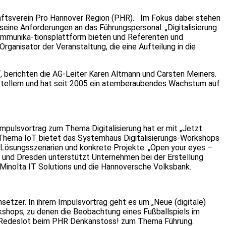
chaftsverein Pro Hannover Region (PHR). Im Fokus dabei stehen
seine Anforderungen an das Führungspersonal. „Digitalisierung
ommunika-tionsplattform bieten und Referenten und
ganisator der Veranstaltung, die eine Aufteilung in die
 berichten die AG-Leiter Karen Altmann und Carsten Meiners.
stellern und hat seit 2005 ein atemberaubendes Wachstum auf
mpulsvortrag zum Thema Digitalisierung hat er mit „Jetzt
m Thema IoT bietet das Systemhaus Digitalisierungs-Workshops
 Lösungsszenarien und konkrete Projekte. „Open your eyes –
r und Dresden unterstützt Unternehmen bei der Erstellung
 Minolta IT Solutions und die Hannoversche Volksbank.
setzer. In ihrem Impulsvortrag geht es um „Neue (digitale)
shops, zu denen die Beobachtung eines Fußballspiels im
ihr Redeslot beim PHR Denkanstoss! zum Thema Führung.