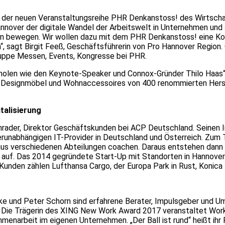
Ziel der neuen Veranstaltungsreihe PHR Denkanstoss! des Wirts
nnover der digitale Wandel der Arbeitswelt in Unternehmen und 
men bewegen. Wir wollen dazu mit dem PHR Denkanstoss! eine K
sagt Birgit Feeß, Geschäftsführerin von Pro Hannover Region. Or
sgruppe Messen, Events, Kongresse bei PHR.
holen wie den Keynote-Speaker und Connox-Gründer Thilo Haas“,
für Designmöbel und Wohnaccessoires von 400 renommierten Her
talisierung
hrader, Direktor Geschäftskunden bei ACP Deutschland. Seinen I
llerunabhängigen IT-Provider in Deutschland und Österreich. Zu
 aus verschiedenen Abteilungen coachen. Daraus entstehen dann
r auf. Das 2014 gegründete Start-Up mit Standorten in Hannove
unden zählen Lufthansa Cargo, der Europa Park in Rust, Konica
ndke und Peter Schorn sind erfahrene Berater, Impulsgeber und Um
 Die Trägerin des XING New Work Award 2017 veranstaltet Work
ammenarbeit im eigenen Unternehmen. „Der Ball ist rund“ heißt 